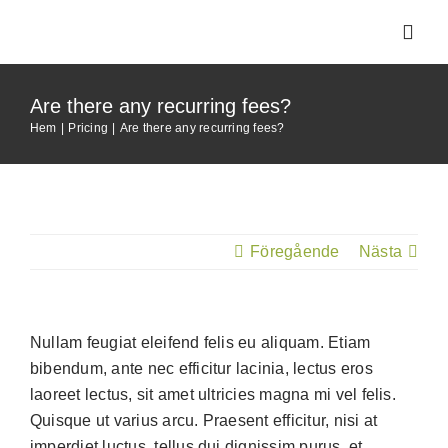
Fortsätt
till
Toggl
Navig
innehållet
Are there any recurring fees?
Vad är Herbs2
Hem
Pricing
Are there any recurring fees?
Vad är Fruits2
Kliniker och S
Föregående
Nästa
Våra produkte
Nullam feugiat eleifend felis eu aliquam. Etiam
bibendum, ante nec efficitur lacinia, lectus eros
Om Alex Cosm
laoreet lectus, sit amet ultricies magna mi vel felis.
Quisque ut varius arcu. Praesent efficitur, nisi at
För Professione
imperdiet luctus, tellus dui dignissim purus, et