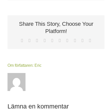
Share This Story, Choose Your
Platform!
Facebook
X
Reddit
LinkedIn
WhatsApp
Tumblr
Pinterest
Vk
Xing
E-
post
Om författaren:
Eric
Lämna en kommentar