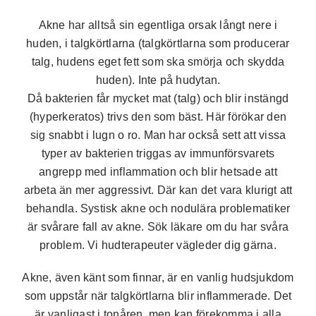
Akne har alltså sin egentliga orsak långt nere i
huden, i talgkörtlarna (talgkörtlarna som producerar
talg, hudens eget fett som ska smörja och skydda
huden). Inte på hudytan.
Då bakterien får mycket mat (talg) och blir instängd
(hyperkeratos) trivs den som bäst. Här förökar den
sig snabbt i lugn o ro. Man har också sett att vissa
typer av bakterien triggas av immunförsvarets
angrepp med inflammation och blir hetsade att
arbeta än mer aggressivt. Där kan det vara klurigt att
behandla. Systisk akne och nodulära problematiker
är svårare fall av akne. Sök läkare om du har svåra
problem. Vi hudterapeuter vägleder dig gärna.
Akne, även känt som finnar, är en vanlig hudsjukdom
som uppstår när talgkörtlarna blir inflammerade. Det
är vanligast i tonåren, men kan förekomma i alla