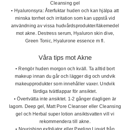
Cleansing gel
• Hyaluronsyra:
Återfuktar huden och kan hjälpa att
minska torrhet och irritation som kan uppstå vid
användning av vissa hudvårdsprodukter/läkemedel
mot akne. Destress serum, Hyaluron skin dive,
Green Tonic, Hyalurone essence m fl.
Våra tips mot Akne
•
Rengör huden morgon och kväll. Ta alltid bort
makeup innan du går och lägger dig och undvik
makeupprodukter som innehåller vaxer. Undvik
färdiga tvättlappar för ansiktet.
•
Övertvätta inte ansiktet. 1-2 gånger dagligen är
lagom. Deep gel, Matt Pore Cleanser eller Cleansing
gel och Herbal super lotion ansiktsvatten vill vi
rekommendera till akne.
•
Nourishing exfoliator eller Peeling Liquid från