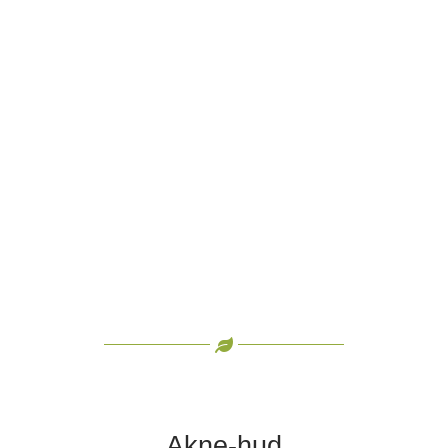
Stop On Spot Gel
Här har du produkten som du punkt-behandlar små-
kvisslor och problem med. Den supereffektiva...
Akne-hud