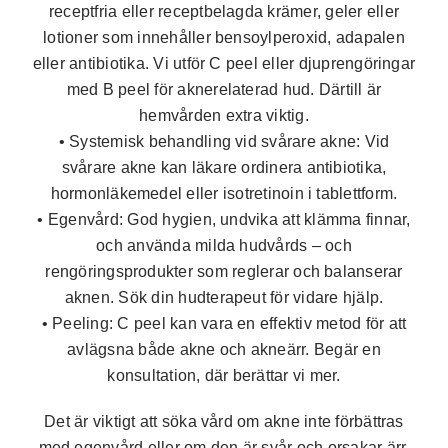
receptfria eller receptbelagda krämer, geler eller
lotioner som innehåller bensoylperoxid, adapalen
eller antibiotika. Vi utför C peel eller djuprengöringar
med B peel för aknerelaterad hud. Därtill är
hemvården extra viktig.
• Systemisk behandling vid svårare akne:
Vid
svårare akne kan läkare ordinera antibiotika,
hormonläkemedel eller isotretinoin i tablettform.
• Egenvård:
God hygien, undvika att klämma finnar,
och använda milda hudvårds – och
rengöringsprodukter som reglerar och balanserar
aknen. Sök din hudterapeut för vidare hjälp.
• Peeling:
C peel kan vara en effektiv metod för att
avlägsna både akne och akneärr. Begär en
konsultation, där berättar vi mer.
Det är viktigt att söka vård om akne inte förbättras
med egenvård eller om den är svår och orsakar ärr.