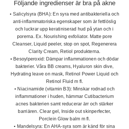
Följande ingredienser är bra på akne
• Salicylsyra (BHA):
En syra med antibakteriella och
anti-inflammatoriska egenskaper som är fettlöslig
och luckrar upp keratiniserad hud på ytan och i
porerna. Ex. Nourishing exfoliator. Matte pore
Cleanser, Liquid peeler, stop on spot, Regenerera
Clarity Cream, Retiol produkterna.
• Besoylperoxid:
Dämpar inflammationen och dödar
bakterier. Våra BB creams, Hyaluron skin dive,
Hydrating leave on mask, Retinol Power Liquid och
Retinol Fluid m fl.
• Niacinamide (vitamin B3):
Minskar rodnad och
inflammationer i huden, hämmar Cutibacterium
acnes bakterien samt reducerar ärr och stärker
barriären. Clear gel, Inside out skinperfecter,
Porclein Glow balm m fl.
• Mandelsyra:
En AHA-syra som är känd för sina