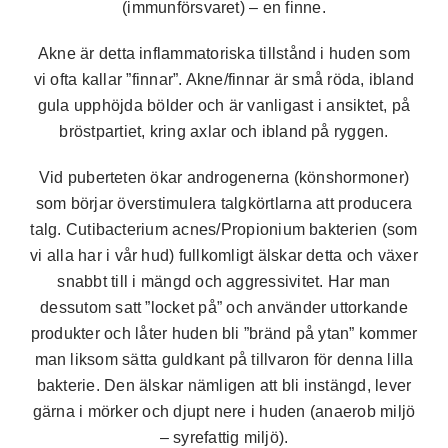
(immunförsvaret) – en finne.
Akne är detta inflammatoriska tillstånd i huden som
vi ofta kallar ”finnar”. Akne/finnar är små röda, ibland
gula upphöjda bölder och är vanligast i ansiktet, på
bröstpartiet, kring axlar och ibland på ryggen.
Vid puberteten ökar androgenerna (könshormoner)
som börjar överstimulera talgkörtlarna att producera
talg. Cutibacterium acnes/Propionium bakterien (som
vi alla har i vår hud) fullkomligt älskar detta och växer
snabbt till i mängd och aggressivitet. Har man
dessutom satt ”locket på” och använder uttorkande
produkter och låter huden bli ”bränd på ytan” kommer
man liksom sätta guldkant på tillvaron för denna lilla
bakterie. Den älskar nämligen att bli instängd, lever
gärna i mörker och djupt nere i huden (anaerob miljö
– syrefattig miljö).