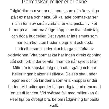
Pormaskar, milier eller akne
Talgkörtlarna mynnar ut i porer, som ofta är synliga
på t ex näsa och haka. Så kallade pormaskar ser
man i form av små svarta eller vita prickar, vilket
beror på att porerna är igentäppta av överskottstalg
och döda hudceller. Det svarta är inte smuts som
man kan tro, utan hudens pigment och döda
hudceller som oxiderat och färgats mörka av
oxidationen. Vita pormaskar har ingen direkt öppning
utåt och förblir därför vita innan de når syret utifrån.
Milier är inkapslad talg utan utförsgång och har
heller ingen bakteriell tillväxt. De ses ofta under
ögonen och på kinderna som vita knoppar under
huden. Vi hudterapeuter hjälper dig ta bort dem med
en steril lancett. Vid svårare fall med milier kan C
Peel hjälpa otroligt bra, be om rådgivning för bästa
resultat.