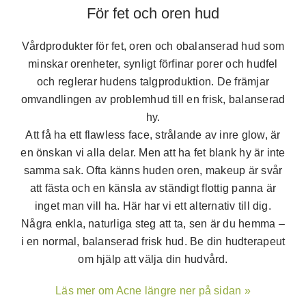
För fet och oren hud
Vårdprodukter för fet, oren och obalanserad hud som
minskar orenheter, synligt förfinar porer och hudfel
och reglerar hudens talgproduktion. De främjar
omvandlingen av problemhud till en frisk, balanserad
hy.
Att få ha ett flawless face, strålande av inre glow, är
en önskan vi alla delar. Men att ha fet blank hy är inte
samma sak. Ofta känns huden oren, makeup är svår
att fästa och en känsla av ständigt flottig panna är
inget man vill ha. Här har vi ett alternativ till dig.
Några enkla, naturliga steg att ta, sen är du hemma –
i en normal, balanserad frisk hud. Be din hudterapeut
Deep Gel
om hjälp att välja din hudvård.
Läs mer om Acne längre ner på sidan »