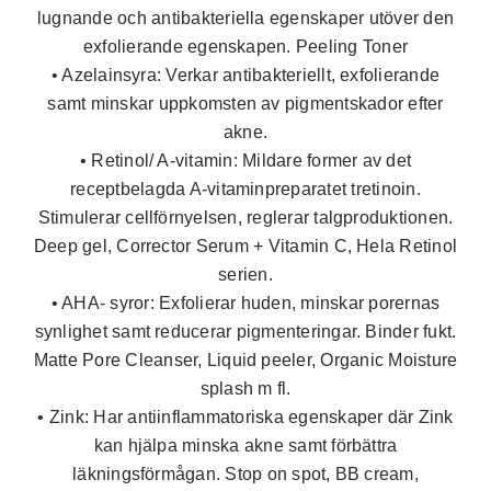
lugnande och antibakteriella egenskaper utöver den
exfolierande egenskapen. Peeling Toner
• Azelainsyra:
Verkar antibakteriellt, exfolierande
samt minskar uppkomsten av pigmentskador efter
akne.
• Retinol/ A-vitamin:
Mildare former av det
receptbelagda A-vitaminpreparatet tretinoin.
Stimulerar cellförnyelsen, reglerar talgproduktionen.
Deep gel, Corrector Serum + Vitamin C, Hela Retinol
serien.
• AHA- syror:
Exfolierar huden, minskar porernas
synlighet samt reducerar pigmenteringar. Binder fukt.
Matte Pore Cleanser, Liquid peeler, Organic Moisture
splash m fl.
• Zink:
Har antiinflammatoriska egenskaper där Zink
kan hjälpa minska akne samt förbättra
läkningsförmågan. Stop on spot, BB cream,