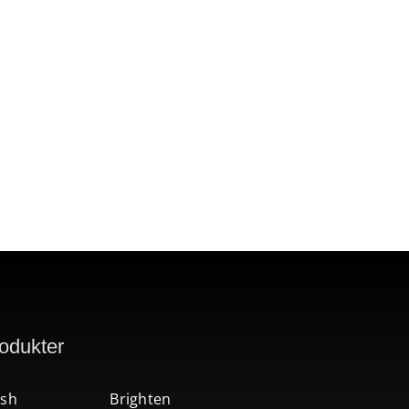
odukter
sh
Brighten