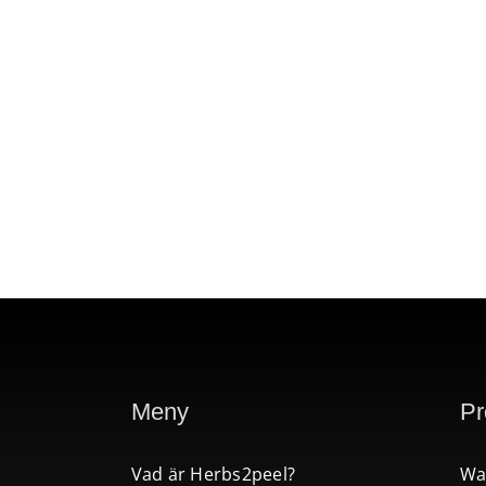
Meny
Pr
Vad är Herbs2peel?
Wa