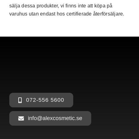
sälja dessa produkter, vi finns inte att köpa på
varuhus utan endast hos certifierade återförsäljare.
072-556 5600
info@alexcosmetic.se