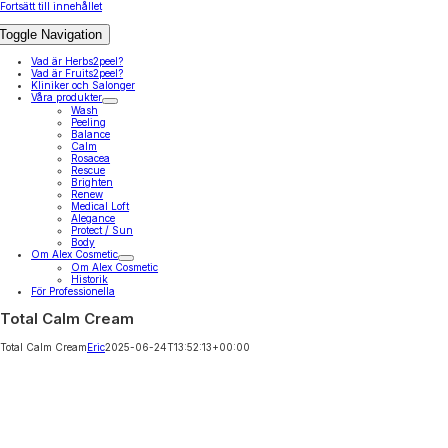
Fortsätt till innehållet
Toggle Navigation
Vad är Herbs2peel?
Vad är Fruits2peel?
Kliniker och Salonger
Våra produkter
Wash
Peeling
Balance
Calm
Rosacea
Rescue
Brighten
Renew
Medical Loft
Alegance
Protect / Sun
Body
Om Alex Cosmetic
Om Alex Cosmetic
Historik
För Professionella
Total Calm Cream
Total Calm Cream
Eric
2025-06-24T13:52:13+00:00