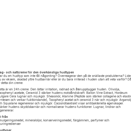
ag- och nattcreme för den överkänsliga hudtypen
ar du en hudtyp som inte tål någonting? Överreagerar den på de snällaste produkterna? Lide
u av eksem, skadad yttre hudbarriär eller är du bara irriterad i huden utan att veta varför? D
r detta din creme.
etta är en 24h creme. Den lättar irritation, rodnad och återuppbygger huden. Olivolja,
ocophenyl acetate, Ceramid 3 stärker hudens motståndskraft. Ballon Vine Extract, Hordeum
ulgare Cera lugnar och mjukgör. Sheasmör, Alanine (Peptide som stärker collagene och elasti
yntesen och verkar fuktbindande), Tocopheryl acetat och ceramid 3 när och mjukgör. Arganol
ch Squalane regenererar och mjukgör. Cocosnötsextrakt visar antibakteriella egenskaper.
tärker hudens skyddsbarriär och normaliserar hudens funktioner. Lugnar, lindrar och
egenererar.
ri från
mulgeringsmedel, mineraloljor, konserveringsmedel, färgämnen, parfymer och
juringredienser
udtyper