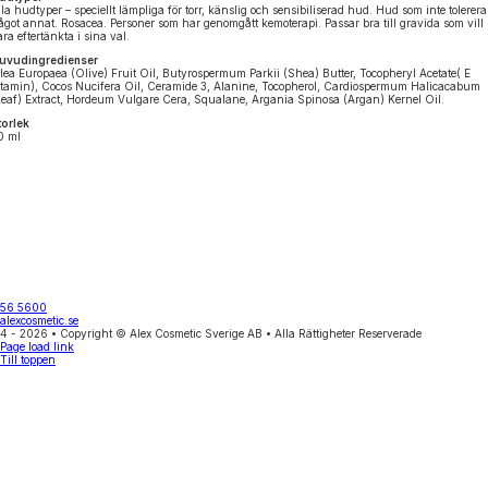
lla hudtyper – speciellt lämpliga för torr, känslig och sensibiliserad hud. Hud som inte tolerera
ågot annat. Rosacea. Personer som har genomgått kemoterapi. Passar bra till gravida som vill
ara eftertänkta i sina val.
uvudingredienser
lea Europaea (Olive) Fruit Oil, Butyrospermum Parkii (Shea) Butter, Tocopheryl Acetate( E
itamin), Cocos Nucifera Oil, Ceramide 3, Alanine, Tocopherol, Cardiospermum Halicacabum
Leaf) Extract, Hordeum Vulgare Cera, Squalane, Argania Spinosa (Argan) Kernel Oil.
torlek
0 ml
556 5600
alexcosmetic.se
4 - 2026 • Copyright © Alex Cosmetic Sverige AB • Alla Rättigheter Reserverade
Page load link
Till toppen