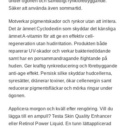
under ögonen och samtidigt rynkförebyggande.
Säker att använda även sommartid.
Motverkar pigmentskador och rynkor utan att irritera.
Det är ämnet Cyclodextin som skyddar det känsliga
ämnet A-vitamin för att ge en effektiv cell-
regeneration utan hudirritation. Produkten både
reparerar UV-skador och verkar bakteriedödande
samt har en porsammandragande /tightande på
huden. Ger kraftig rynkreducering och förebyggande
anti-age effekt. Persisk silke skyddar hudcellerna,
syresätter, dränerar toxiner, ökar cellenergin samt
reducerar pigmentsfläckar och mörka ringar under
ögonen.
Applicera morgon och kväll efter rengöring. Vill du
lägga till en ampull? Testa Skin Quality Enhancer
eller Retinol Power Liquid. En tunn lättapplicerad