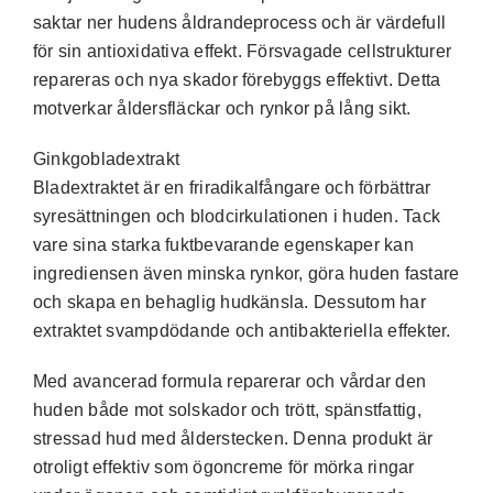
saktar ner hudens åldrandeprocess och är värdefull
för sin antioxidativa effekt. Försvagade cellstrukturer
repareras och nya skador förebyggs effektivt. Detta
motverkar åldersfläckar och rynkor på lång sikt.
Ginkgobladextrakt
Bladextraktet är en friradikalfångare och förbättrar
syresättningen och blodcirkulationen i huden. Tack
vare sina starka fuktbevarande egenskaper kan
ingrediensen även minska rynkor, göra huden fastare
och skapa en behaglig hudkänsla. Dessutom har
extraktet svampdödande och antibakteriella effekter.
Med avancerad formula reparerar och vårdar den
huden både mot solskador och trött, spänstfattig,
stressad hud med ålderstecken. Denna produkt är
otroligt effektiv som ögoncreme för mörka ringar