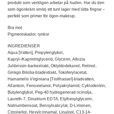
produkt som verkligen arbetar på huden. Har du den
som ögonkräm smörj ett tunt lager med lätta fingrar –
perfekt som primer för ögon-makeup.
Bra mot
Pigmentskador, rynkor
INGREDIENSER
Aqua [Vatten], Propylenglykol,
Kapryl-/Kaprintriglycerid, Glycerin, Albizia
Julibrissin-barkextrakt, Oktyldodekanol, Retinol,
Ginkgo Biloba-bladextrakt, Tokoferylacetat,
Hamamelis Virginiana [Trollhassel]-bladvatten,
Allantoin, Fenoxietanol, Polyakrylamid, Cyklodextrin,
Butylenglykol, Peg-40 hydrogenerad ricinolja,
Laureth-7, Dinatrium EDTA, Etylhexylglycerin,
Natriumbensoat, Bensylsalicylat, D-Limonen,
Citronellol, Hexylcinnamal, Linalool, C13-14-