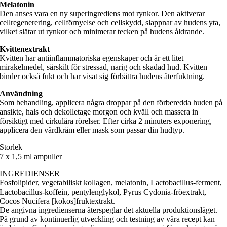
Melatonin
Den anses vara en ny superingrediens mot rynkor. Den aktiverar
cellregenerering, cellförnyelse och cellskydd, slappnar av hudens yta,
vilket slätar ut rynkor och minimerar tecken på hudens åldrande.
Kvittenextrakt
Kvitten har antiinflammatoriska egenskaper och är ett litet
mirakelmedel, särskilt för stressad, narig och skadad hud. Kvitten
binder också fukt och har visat sig förbättra hudens återfuktning.
Användning
Som behandling, applicera några droppar på den förberedda huden på
ansikte, hals och dekolletage morgon och kväll och massera in
försiktigt med cirkulära rörelser. Efter cirka 2 minuters exponering,
applicera den vårdkräm eller mask som passar din hudtyp.
Storlek
7 x 1,5 ml ampuller
INGREDIENSER
Fosfolipider, vegetabiliskt kollagen, melatonin, Lactobacillus-ferment,
Lactobacillus-koffein, pentylenglykol, Pyrus Cydonia-fröextrakt,
Cocos Nucifera [kokos]fruktextrakt.
De angivna ingredienserna återspeglar det aktuella produktionsläget.
På grund av kontinuerlig utveckling och testning av våra recept kan