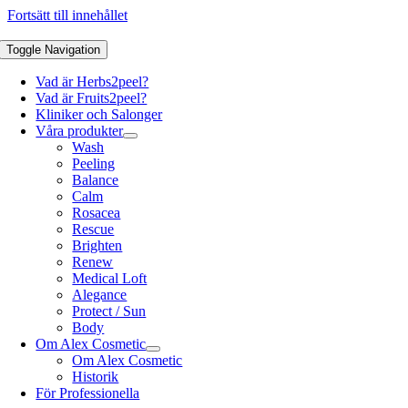
Fortsätt till innehållet
Toggle Navigation
Vad är Herbs2peel?
Vad är Fruits2peel?
Kliniker och Salonger
Våra produkter
Wash
Peeling
Balance
Calm
Rosacea
Rescue
Brighten
Renew
Medical Loft
Alegance
Protect / Sun
Body
Om Alex Cosmetic
Om Alex Cosmetic
Historik
För Professionella