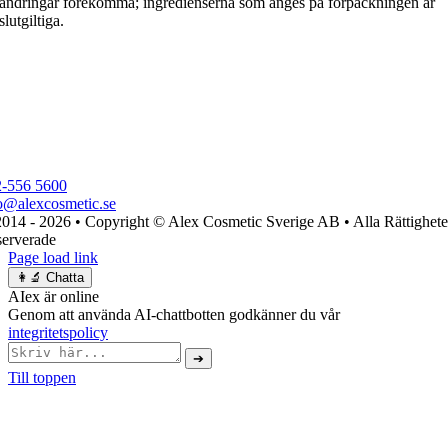
ändringar förekomma; ingredienserna som anges på förpackningen är
slutgiltiga.
2-556 5600
o@alexcosmetic.se
014 - 2026 • Copyright © Alex Cosmetic Sverige AB • Alla Rättighete
erverade
Page load link
👩‍🔬 Chatta
AIex är online
Genom att använda AI-chattbotten godkänner du vår
integritetspolicy
➔
Till toppen