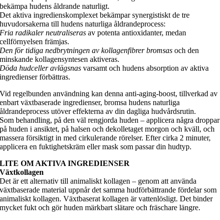
bekämpa hudens åldrande naturligt.
Det aktiva ingredienskomplexet bekämpar synergistiskt de tre
huvudorsakerna till hudens naturliga åldrandeprocess:
Fria radikaler neutraliseras
av potenta antioxidanter, medan
cellförnyelsen främjas.
Den för tidiga nedbrytningen av kollagenfibrer bromsas
och den
minskande kollagensyntesen aktiveras.
Döda hudceller avlägsnas
varsamt och hudens absorption av aktiva
ingredienser förbättras.
Vid regelbunden användning kan denna anti-aging-boost, tillverkad av
enbart växtbaserade ingredienser, bromsa hudens naturliga
åldrandeprocess utöver effekterna av din dagliga hudvårdsrutin.
Som behandling, på den väl rengjorda huden – applicera några droppar
på huden i ansiktet, på halsen och dekolletaget morgon och kväll, och
massera försiktigt in med cirkulerande rörelser. Efter cirka 2 minuter,
applicera en fuktighetskräm eller mask som passar din hudtyp.
LITE OM AKTIVA INGREDIENSER
Växtkollagen
Det är ett alternativ till animaliskt kollagen – genom att använda
växtbaserade material uppnår det samma hudförbättrande fördelar som
animaliskt kollagen. Växtbaserat kollagen är vattenlösligt. Det binder
mycket fukt och gör huden märkbart slätare och fräschare längre.