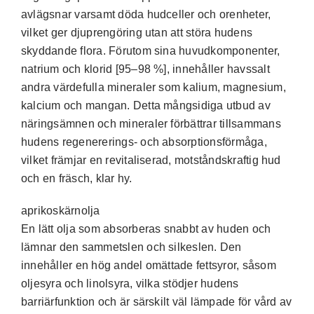
avlägsnar varsamt döda hudceller och orenheter,
vilket ger djuprengöring utan att störa hudens
skyddande flora. Förutom sina huvudkomponenter,
natrium och klorid [95–98 %], innehåller havssalt
andra värdefulla mineraler som kalium, magnesium,
kalcium och mangan. Detta mångsidiga utbud av
näringsämnen och mineraler förbättrar tillsammans
hudens regenererings- och absorptionsförmåga,
vilket främjar en revitaliserad, motståndskraftig hud
och en fräsch, klar hy.
aprikoskärnolja
En lätt olja som absorberas snabbt av huden och
lämnar den sammetslen och silkeslen. Den
innehåller en hög andel omättade fettsyror, såsom
oljesyra och linolsyra, vilka stödjer hudens
barriärfunktion och är särskilt väl lämpade för vård av