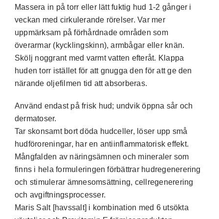
Massera in på torr eller lätt fuktig hud 1-2 gånger i
veckan med cirkulerande rörelser. Var mer
uppmärksam på förhårdnade områden som
överarmar (kycklingskinn), armbågar eller knän.
Skölj noggrant med varmt vatten efteråt. Klappa
huden torr istället för att gnugga den för att ge den
närande oljefilmen tid att absorberas.
Använd endast på frisk hud; undvik öppna sår och
dermatoser.
Tar skonsamt bort döda hudceller, löser upp små
hudföroreningar, har en antiinflammatorisk effekt.
Mångfalden av näringsämnen och mineraler som
finns i hela formuleringen förbättrar hudregenerering
och stimulerar ämnesomsättning, cellregenerering
och avgiftningsprocesser.
Maris Salt [havssalt] i kombination med 6 utsökta