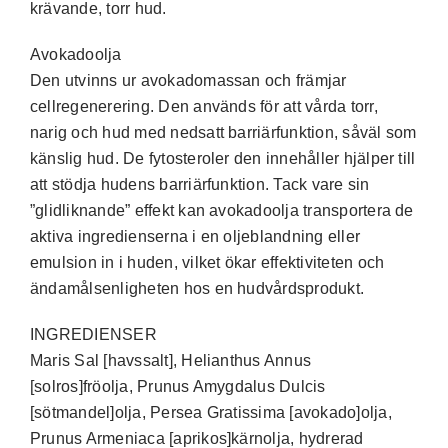
krävande, torr hud.
Avokadoolja
Den utvinns ur avokadomassan och främjar
cellregenerering. Den används för att vårda torr,
narig och hud med nedsatt barriärfunktion, såväl som
känslig hud. De fytosteroler den innehåller hjälper till
att stödja hudens barriärfunktion. Tack vare sin
”glidliknande” effekt kan avokadoolja transportera de
aktiva ingredienserna i en oljeblandning eller
emulsion in i huden, vilket ökar effektiviteten och
ändamålsenligheten hos en hudvårdsprodukt.
INGREDIENSER
Maris Sal [havssalt], Helianthus Annus
[solros]fröolja, Prunus Amygdalus Dulcis
[sötmandel]olja, Persea Gratissima [avokado]olja,
Prunus Armeniaca [aprikos]kärnolja, hydrerad