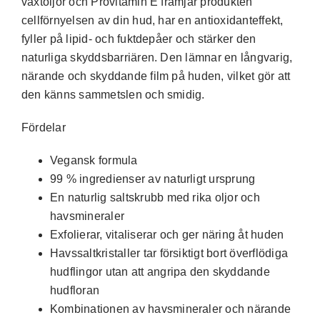
växtoljor och Provitamin E främjar produkten
cellförnyelsen av din hud, har en antioxidanteffekt,
fyller på lipid- och fuktdepåer och stärker den
naturliga skyddsbarriären. Den lämnar en långvarig,
närande och skyddande film på huden, vilket gör att
den känns sammetslen och smidig.
Fördelar
Vegansk formula
99 % ingredienser av naturligt ursprung
En naturlig saltskrubb med rika oljor och
havsmineraler
Exfolierar, vitaliserar och ger näring åt huden
Havssaltkristaller tar försiktigt bort överflödiga
hudflingor utan att angripa den skyddande
hudfloran
Kombinationen av havsmineraler och närande