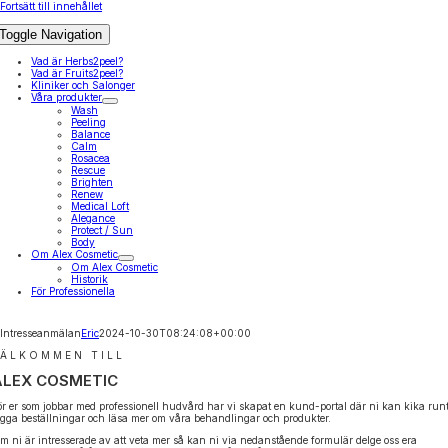
Fortsätt till innehållet
Toggle Navigation
Vad är Herbs2peel?
Vad är Fruits2peel?
Kliniker och Salonger
Våra produkter
Wash
Peeling
Balance
Calm
Rosacea
Rescue
Brighten
Renew
Medical Loft
Alegance
Protect / Sun
Body
Om Alex Cosmetic
Om Alex Cosmetic
Historik
För Professionella
Intresseanmälan
Eric
2024-10-30T08:24:08+00:00
VÄLKOMMEN TILL
ALEX COSMETIC
ör er som jobbar med professionell hudvård har vi skapat en kund-portal där ni kan kika runt
ägga beställningar och läsa mer om våra behandlingar och produkter.
m ni är intresserade av att veta mer så kan ni via nedanstående formulär delge oss era