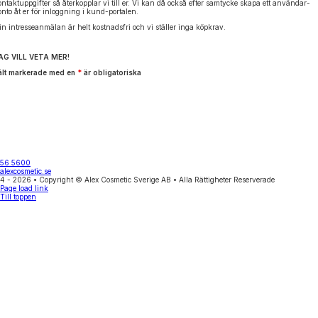
ontaktuppgifter så återkopplar vi till er. Vi kan då också efter samtycke skapa ett användar-
onto åt er för inloggning i kund-portalen.
in intresseanmälan är helt kostnadsfri och vi ställer inga köpkrav.
AG VILL VETA MER!
ält markerade med en
*
är obligatoriska
556 5600
alexcosmetic.se
4 - 2026 • Copyright © Alex Cosmetic Sverige AB • Alla Rättigheter Reserverade
Page load link
Till toppen